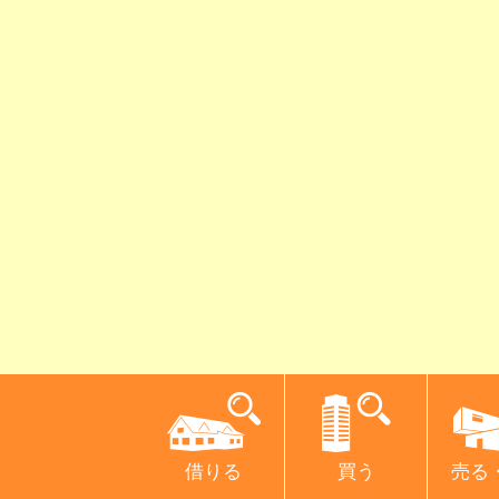
借りる
買う
売る