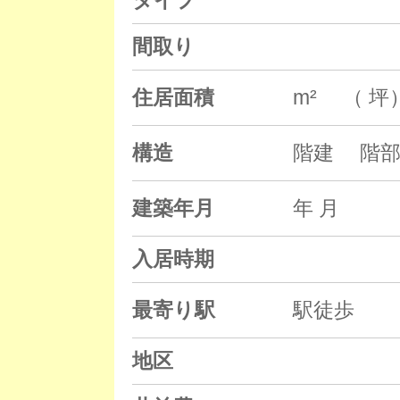
タイプ
間取り
住居面積
m² （ 坪
構造
階建 階部
建築年月
年 月
入居時期
最寄り駅
駅徒歩
地区