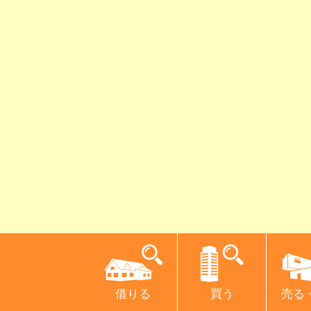
借りる
買う
売る