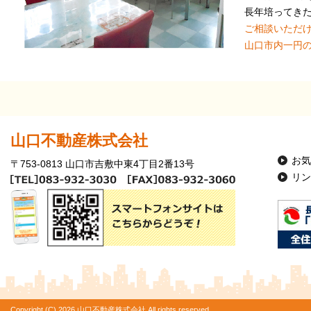
長年培ってき
ご相談いただ
山口市内一円
山口不動産株式会社
お気
〒753-0813 山口市吉敷中東4丁目2番13号
リン
Copyright (C) 2026 山口不動産株式会社 All rights reserved.