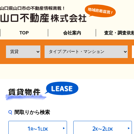
TOP
会社案内
査定・調査依
間取りから検索
1
1
2
2
R〜
LDK
K〜
LDK