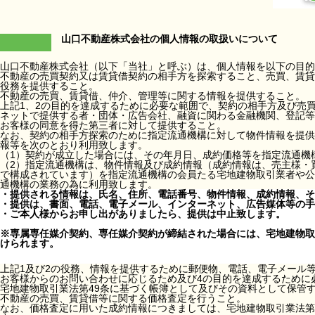
山口不動産株式会社の個人情報の取扱いについて
山口不動産株式会社（以下「当社」と呼ぶ）は、個人情報を以下の目的
不動産の売買契約又は賃貸借契約の相手方を探索すること、売買、賃貸
役務を提供すること。
不動産の売買、賃貸借、仲介、管理等に関する情報を提供すること。
上記1、2の目的を達成するために必要な範囲で、契約の相手方及び売
ネットで提供する者・団体・広告会社、融資に関わる金融機関、登記等
お客様の同意を得た第三者に対して提供すること。
なお、契約の相手方探索のために指定流通機構に対して物件情報を提供
報等を次のとおり利用致します。
（1）契約が成立した場合には、その年月日、成約価格等を指定流通機
（2）指定流通機構は、物件情報及び成約情報（成約情報は、売主様・
で構成されています）を指定流通機構の会員たる宅地建物取引業者や公
通機構の業務の為に利用致します。
・提供される情報は、氏名、住所、電話番号、物件情報、成約情報、そ
・提供は、書面、電話、電子メール、インターネット、広告媒体等の手
・ご本人様からお申し出がありましたら、提供は中止致します。
※専属専任媒介契約、専任媒介契約が締結された場合には、宅地建物取
けられます。
上記1及び2の役務、情報を提供するために郵便物、電話、電子メール
お客様からのお問い合わせに応じるため及び4の目的を達成するために
宅地建物取引業法第49条に基づく帳簿として及びその資料として保管
不動産の売買、賃貸借等に関する価格査定を行うこと。
なお、価格査定に用いた成約情報につきましては、宅地建物取引業法第