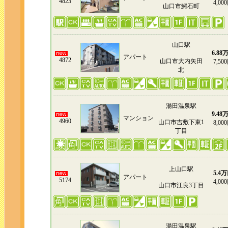
4823
4,00
山口市鰐石町
山口駅
6.88
アパート
4872
山口市大内矢田
7,50
北
湯田温泉駅
9.48
マンション
4960
山口市吉敷下東1
8,00
丁目
上山口駅
5.4
アパート
5174
4,00
山口市江良3丁目
湯田温泉駅