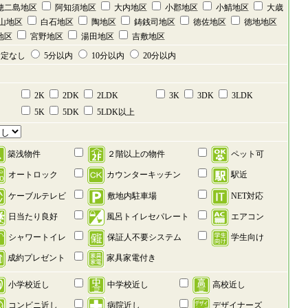
穂二島地区
阿知須地区
大内地区
小郡地区
小鯖地区
大歳
山地区
白石地区
陶地区
鋳銭司地区
徳佐地区
徳地地区
地区
宮野地区
湯田地区
吉敷地区
定なし
5分以内
10分以内
20分以内
2K
2DK
2LDK
3K
3DK
3LDK
5K
5DK
5LDK以上
築浅物件
２階以上の物件
ペット可
オートロック
カウンターキッチン
駅近
ケーブルテレビ
敷地内駐車場
NET対応
日当たり良好
風呂トイレセパレート
エアコン
シャワートイレ
保証人不要システム
学生向け
成約プレゼント
家具家電付き
小学校近し
中学校近し
高校近し
コンビニ近し
病院近し
デザイナーズ