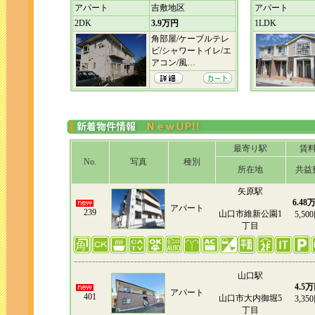
アパート
吉敷地区
アパート
2DK
3.9万円
1LDK
角部屋/ケーブルテレ
ビ/シャワートイレ/エ
アコン/風…
最寄り駅
賃
No.
写真
種別
所在地
共益
矢原駅
6.48
アパート
239
山口市維新公園1
5,50
丁目
山口駅
4.5
アパート
401
山口市大内御堀5
3,35
丁目