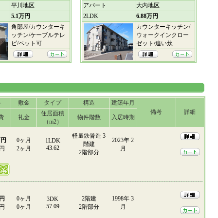
平川地区
アパート
大内地区
5.1万円
2LDK
6.88万円
角部屋/カウンターキ
カウンターキッチン/
ッチン/ケーブルテレ
ウォークインクロー
ビ/ペット可…
ゼット/追い炊…
料
敷金
タイプ
構造
建築年月
備考
詳細
住居面積
費
礼金
物件階数
入居時期
（m2）
軽量鉄骨造 3
万円
0ヶ月
2023年 2
1LDK
階建
43.62
0円
2ヶ月
月
2階部分
万円
0ヶ月
2階建
1998年 3
3DK
57.09
0円
0ヶ月
2階部分
月