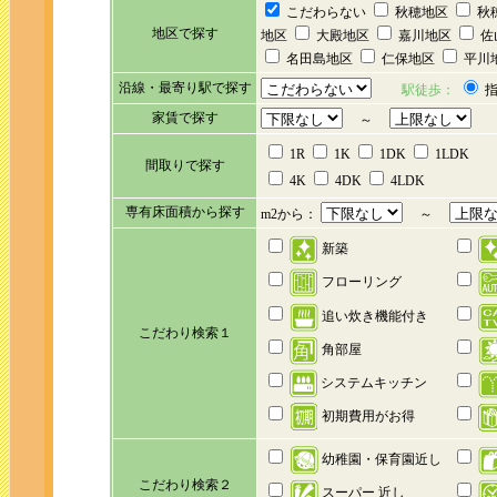
こだわらない
秋穂地区
秋
地区で探す
地区
大殿地区
嘉川地区
佐
名田島地区
仁保地区
平川
沿線・最寄り駅で探す
駅徒歩：
指
家賃で探す
～
1R
1K
1DK
1LDK
間取りで探す
4K
4DK
4LDK
専有床面積から探す
m2から：
～
新築
フローリング
追い炊き機能付き
こだわり検索１
角部屋
システムキッチン
初期費用がお得
幼稚園・保育園近し
こだわり検索２
スーパー 近し