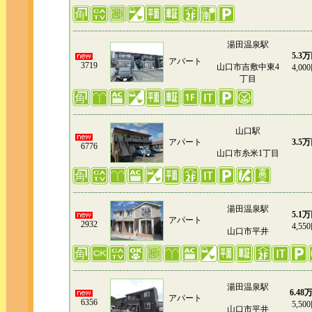
湯田温泉駅
5.3
アパート
3719
山口市吉敷中東4
4,00
丁目
山口駅
アパート
3.5
6776
山口市糸米1丁目
湯田温泉駅
5.1
アパート
2932
4,55
山口市平井
湯田温泉駅
6.48
アパート
6356
5,50
山口市平井