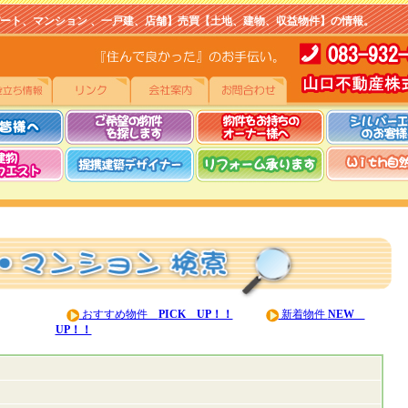
マンション 、一戸建、店舗】売買【土地、建物、収益物件】の情報。
おすすめ物件
PICK UP！！
新着物件
NEW
UP！！