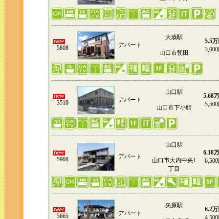
大歳駅
5.5
アパート
5808
3,00
山口市朝田
山口駅
5.68
アパート
3510
5,50
山口市下小鯖
山口駅
6.18
アパート
5908
山口市大内中央1
6,50
丁目
矢原駅
6.2
アパート
5665
4,50