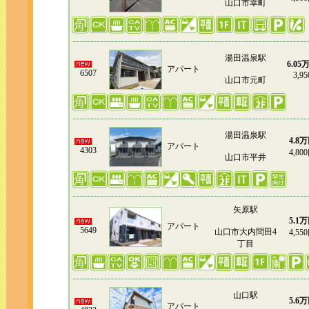
山口市幸町
湯田温泉駅
6.05
アパート
6507
3,95
山口市元町
湯田温泉駅
4.8
アパート
4303
4,80
山口市平井
矢原駅
5.1
アパート
5649
山口市大内問田4
4,55
丁目
山口駅
5.6
アパート