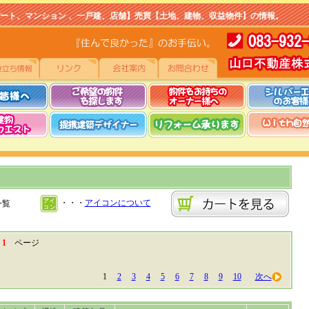
マンション 、一戸建、店舗】売買【土地、建物、収益物件】の情報。
・・・
アイコンについて
一覧
中
1
ページ
1
2
3
4
5
6
7
8
9
10
次へ