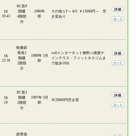
RC造9
階建
1990年
その他１F～８F, ￥13000円～ 空
1R
19.43
4階部
即
き室あり
分
軽量鉄
骨造2
wifiインターネット無料☆維新ナ
1989年 3月
1K
階建
インテラス・フィットネスジムま
23.18
即
2階部
で徒歩10分
分
RC造3
階建
1997年 3月
1K
3F29800円空き室
24
2階部
即
分
鉄骨造