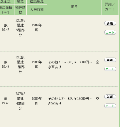
タイプ
構造
建築年月
詳細／
備考
住居面積
物件階
カート
入居時期
（m2）
数
RC造8
階建
1989年
1K
19.43
5階部
即
分
RC造8
階建
1989年
その他１F～８F, ￥13000円～ 空
1R
19.43
1階部
即
き室あり
分
RC造8
階建
1989年
その他１F～８F, ￥13000円～ 空
1R
19.43
4階部
即
き室あり
分