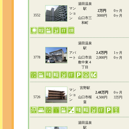
湯田温泉
マン
駅
2万円
0ヶ月
ショ
3552
3000円
0ヶ月
山口市三
ン
和町
湯田温泉
駅
アパ
2.4万円
1ヶ月
3778
山口市吉
ート
2,000円
0ヶ月
敷中東４
丁目
宮野駅
マン
2.48万円
0ヶ月
ショ
5726
山口市桜
4,500円
3万円
ン
畠
湯田温泉
駅