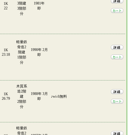
3階建
1981年
1K
22
3階部
即
分
軽量鉄
骨造2
1990年 2月
1K
階建
23.18
即
1階部
分
木質系
造2階
1988年 3月
1K
建
♪wi-fi無料
26.79
即
2階部
分
軽量鉄
骨造2