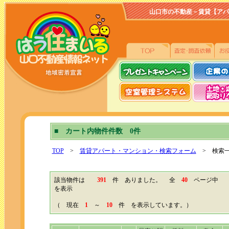
山口市の不動産－賃貸【アパート、
■ カート内物件件数 0件
TOP
>
賃貸アパート・マンション・検索フォーム
> 検索
該当物件は
391
件 ありました。 全
40
ページ
を表示
（ 現在
1
～
10
件 を表示しています。）