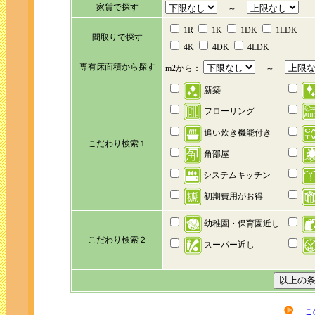
家賃で探す
～
1R
1K
1DK
1LDK
間取りで探す
4K
4DK
4LDK
専有床面積から探す
m2から：
～
新築
フローリング
追い炊き機能付き
こだわり検索１
角部屋
システムキッチン
初期費用がお得
幼稚園・保育園近し
こだわり検索２
スーパー近し
こ