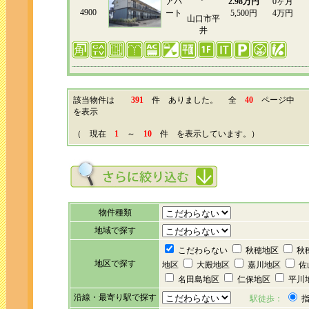
アパ
2.98万円
0ヶ月
4900
ート
5,500円
4万円
山口市平
井
該当物件は
391
件 ありました。 全
40
ページ
を表示
（ 現在
1
～
10
件 を表示しています。）
物件種類
地域で探す
こだわらない
秋穂地区
秋
地区で探す
地区
大殿地区
嘉川地区
佐
名田島地区
仁保地区
平川
沿線・最寄り駅で探す
駅徒歩：
指