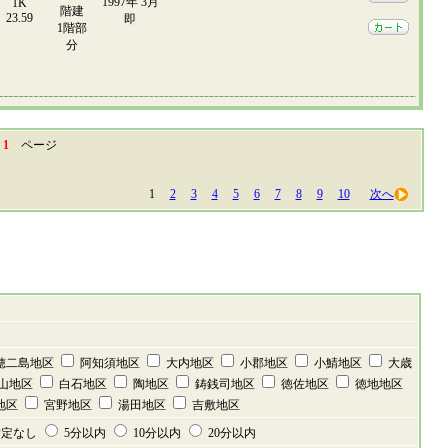
1997年 3月
1K
階建
23.59
即
1階部
分
中
1
ページ
1
2
3
4
5
6
7
8
9
10
次へ
穂二島地区
阿知須地区
大内地区
小郡地区
小鯖地区
大歳
山地区
白石地区
陶地区
鋳銭司地区
徳佐地区
徳地地区
地区
宮野地区
湯田地区
吉敷地区
定なし
5分以内
10分以内
20分以内