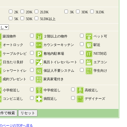
2K
2DK
2LDK
3K
3DK
3LDK
5K
5DK
5LDK以上
築浅物件
２階以上の物件
ペット可
オートロック
カウンターキッチン
駅近
ケーブルテレビ
敷地内駐車場
NET対応
日当たり良好
風呂トイレセパレート
エアコン
シャワートイレ
保証人不要システム
学生向け
成約プレゼント
家具家電付き
小学校近し
中学校近し
高校近し
コンビニ近し
病院近し
デザイナーズ
のページのTOPへ戻る