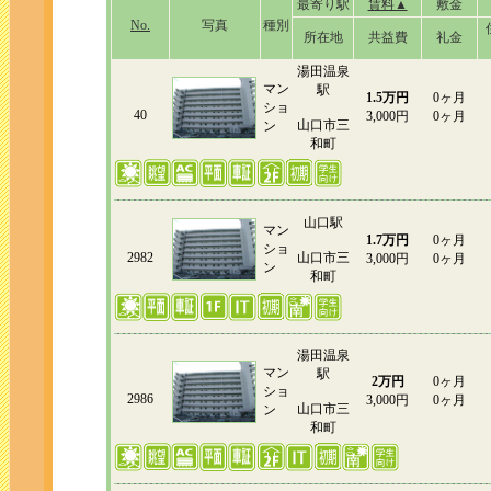
最寄り駅
賃料▲
敷金
No.
写真
種別
所在地
共益費
礼金
湯田温泉
マン
駅
1.5万円
0ヶ月
ショ
40
3,000円
0ヶ月
山口市三
ン
和町
山口駅
マン
1.7万円
0ヶ月
ショ
2982
山口市三
3,000円
0ヶ月
ン
和町
湯田温泉
マン
駅
2万円
0ヶ月
ショ
2986
3,000円
0ヶ月
山口市三
ン
和町