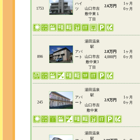
ハイ
1ヶ月
2.6万円
1753
山口市吉
ツ
0ヶ月
敷中東１
丁目
湯田温泉
駅
アパ
2.8万円
1ヶ月
896
山口市吉
ート
4,000円
0ヶ月
敷中東3
丁目
湯田温泉
駅
アパ
1ヶ月
2.9万円
245
ート
0ヶ月
山口市吉
敷中東
湯田温泉
駅