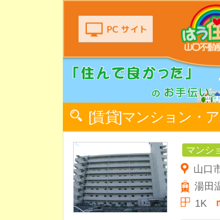
[賃貸]マンション・
マンシ
山口市
湯田
1K