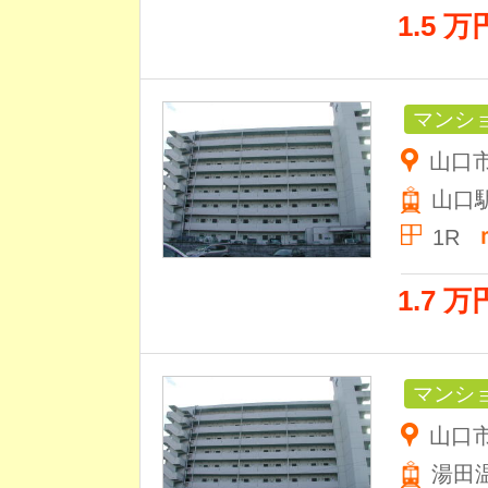
1.5 万
マンシ
山口市
山口
1R
1.7 万
マンシ
山口市
湯田