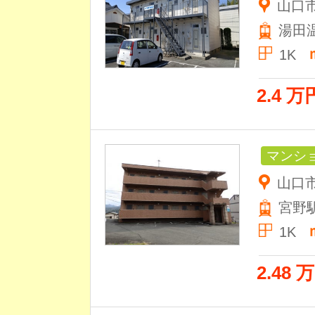
山口
湯田
1K
2.4 万
マンシ
山口市
宮野
1K
2.48 