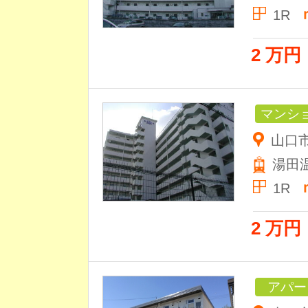
1R
2 万円
マンシ
山口市
湯田
1R
2 万円
アパー