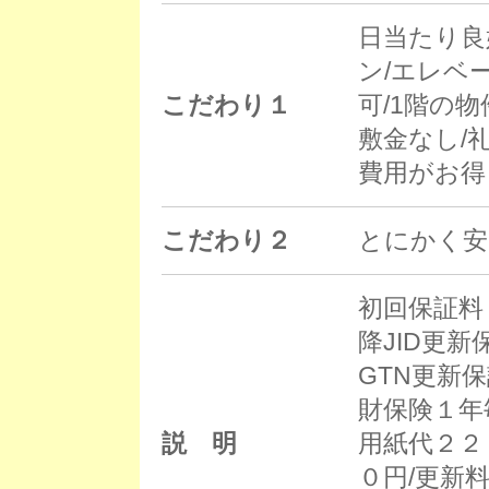
日当たり良
ン/エレベ
こだわり１
可/1階の物
敷金なし/
費用がお得 
こだわり２
とにかく安
初回保証料（
降JID更
GTN更新
財保険１年
説 明
用紙代２２
０円/更新