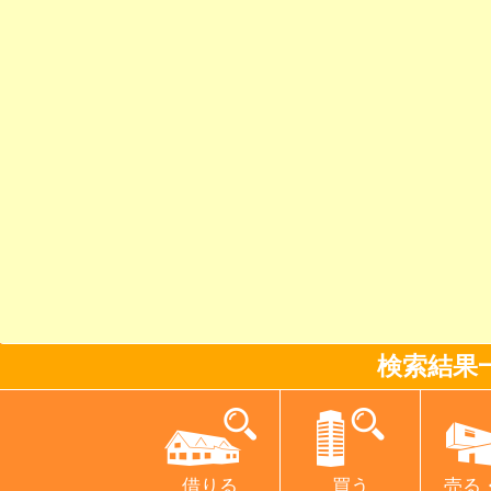
検索結果
借りる
買う
売る