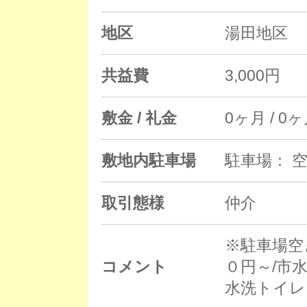
地区
湯田地区
共益費
3,000円
敷金 / 礼金
0ヶ月 / 0
敷地内駐車場
駐車場： 空
取引態様
仲介
※駐車場空
コメント
０円～/市
水洗トイレ