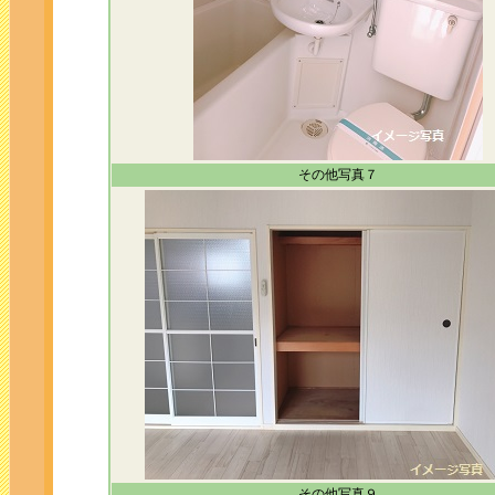
その他写真７
その他写真９