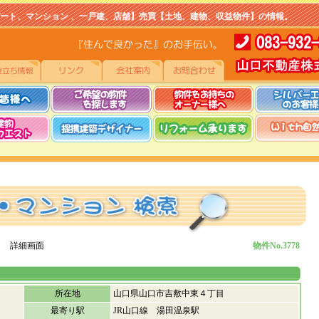
マンション 、一戸建、店舗】売買【土地、建物、収益物件】の情報。
 詳細画面
物件No.3778
所在地
山口県山口市吉敷中東４丁目
最寄り駅
JR山口線 湯田温泉駅