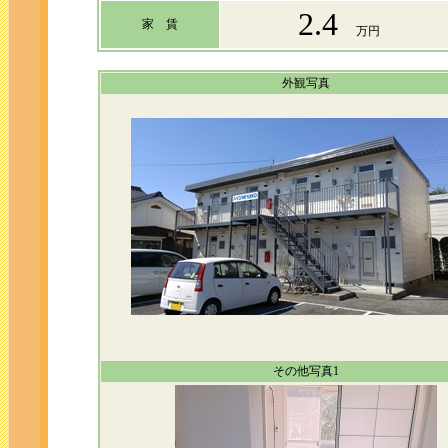
2.4
家 賃
万円
外観写真
その他写真1