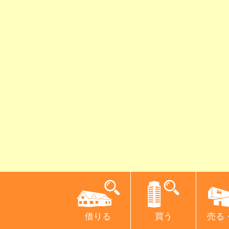
借りる
買う
売る