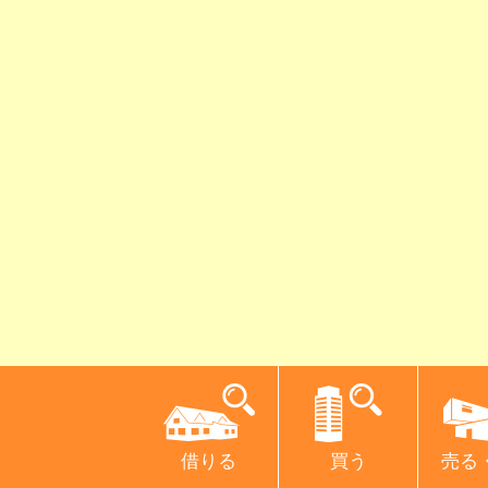
借りる
買う
売る