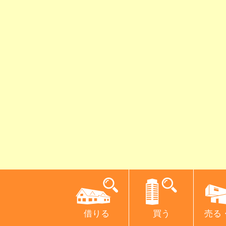
借りる
買う
売る