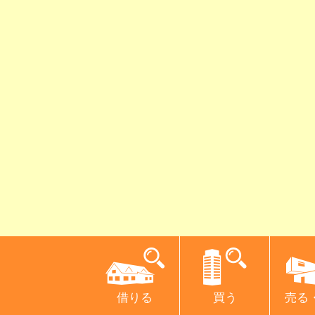
借りる
買う
売る