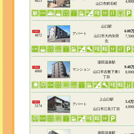
4823
4,00
山口市鰐石町
山口駅
6.88
アパート
4872
山口市大内矢田
7,50
北
湯田温泉駅
9.48
マンション
4960
山口市吉敷下東1
8,00
丁目
上山口駅
5.4
アパート
5174
4,00
山口市江良3丁目
湯田温泉駅