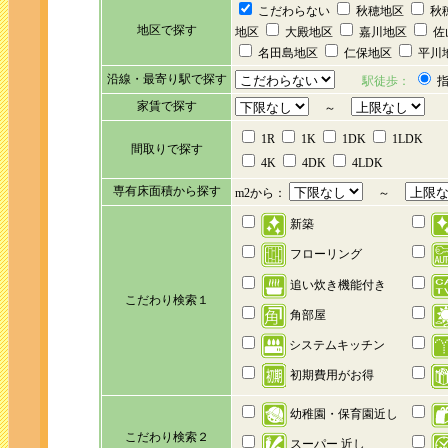
こだわらない
秋穂地区
秋
地区で探す
地区
大殿地区
嘉川地区
佐
名田島地区
仁保地区
平川
沿線・最寄り駅で探す
駅徒歩：
指
家賃で探す
～
1R
1K
1DK
1LDK
間取りで探す
4K
4DK
4LDK
専有床面積から探す
m2から：
～
新築
フローリング
追い炊き機能付き
こだわり検索１
角部屋
システムキッチン
初期費用がお得
幼稚園・保育園近し
こだわり検索２
スーパー 近し