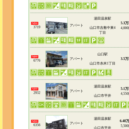
湯田温泉駅
5.3
アパート
3719
山口市吉敷中東4
4,00
丁目
山口駅
アパート
3.5
6776
山口市糸米1丁目
湯田温泉駅
5.1
アパート
2932
4,55
山口市平井
湯田温泉駅
6.48
アパート
6356
5,50
山口市平井