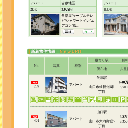
アパート
吉敷地区
アパート
2DK
3.9万円
1LDK
角部屋/ケーブルテレ
ビ/シャワートイレ/エ
アコン/風…
最寄り駅
賃
No.
写真
種別
所在地
共益
矢原駅
6.48
アパート
239
山口市維新公園1
5,50
丁目
山口駅
4.5
アパート
401
山口市大内御堀5
3,35
丁目