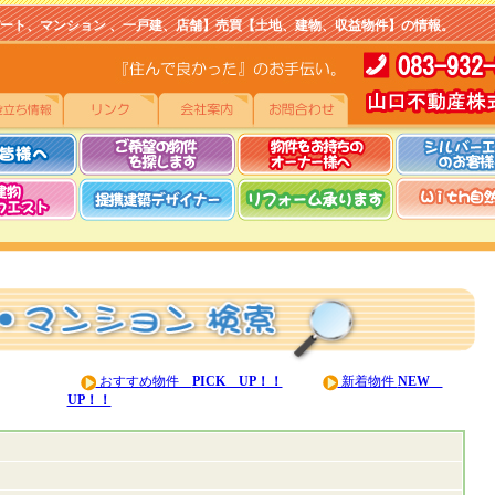
マンション 、一戸建、店舗】売買【土地、建物、収益物件】の情報。
おすすめ物件
PICK UP！！
新着物件
NEW
UP！！