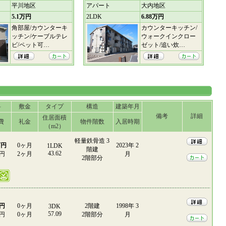
平川地区
アパート
大内地区
5.1万円
2LDK
6.88万円
角部屋/カウンターキ
カウンターキッチン/
ッチン/ケーブルテレ
ウォークインクロー
ビ/ペット可…
ゼット/追い炊…
料
敷金
タイプ
構造
建築年月
備考
詳細
住居面積
費
礼金
物件階数
入居時期
（m2）
軽量鉄骨造 3
万円
0ヶ月
2023年 2
1LDK
階建
43.62
0円
2ヶ月
月
2階部分
万円
0ヶ月
2階建
1998年 3
3DK
57.09
0円
0ヶ月
2階部分
月