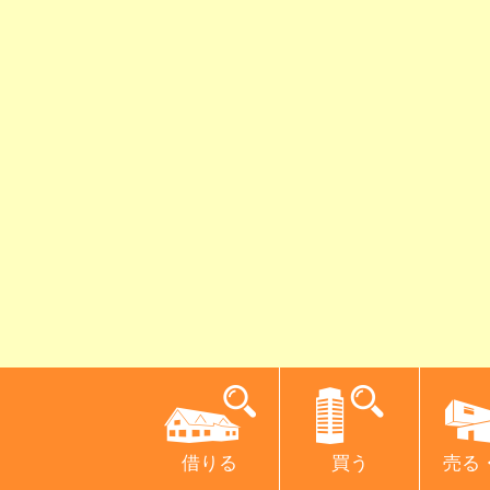
借りる
買う
売る