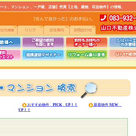
マンション 、一戸建、店舗】売買【土地、建物、収益物件】の情報。
おすすめ物件
PICK UP！！
新着物件
NEW
UP！！