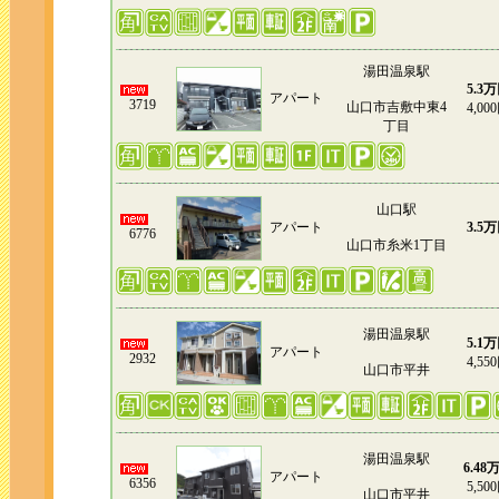
湯田温泉駅
5.3
アパート
3719
山口市吉敷中東4
4,00
丁目
山口駅
アパート
3.5
6776
山口市糸米1丁目
湯田温泉駅
5.1
アパート
2932
4,55
山口市平井
湯田温泉駅
6.48
アパート
6356
5,50
山口市平井