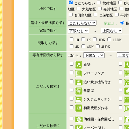
こだわらない
秋穂地区
秋
地区で探す
地区
大殿地区
嘉川地区
佐
名田島地区
仁保地区
平川
沿線・最寄り駅で探す
駅徒歩：
指
家賃で探す
～
1R
1K
1DK
1LDK
間取りで探す
4K
4DK
4LDK
専有床面積から探す
m2から：
～
新築
フローリング
追い炊き機能付き
こだわり検索１
角部屋
システムキッチン
初期費用がお得
幼稚園・保育園近し
こだわり検索２
スーパー 近し