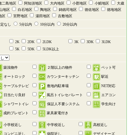
穂二島地区
阿知須地区
大内地区
小郡地区
小鯖地区
大歳
山地区
白石地区
陶地区
鋳銭司地区
徳佐地区
徳地地区
地区
宮野地区
湯田地区
吉敷地区
定なし
5分以内
10分以内
20分以内
2K
2DK
2LDK
3K
3DK
3LDK
5K
5DK
5LDK以上
築浅物件
２階以上の物件
ペット可
オートロック
カウンターキッチン
駅近
ケーブルテレビ
敷地内駐車場
NET対応
日当たり良好
風呂トイレセパレート
エアコン
シャワートイレ
保証人不要システム
学生向け
成約プレゼント
家具家電付き
小学校近し
中学校近し
高校近し
コンビニ近し
病院近し
デザイナーズ