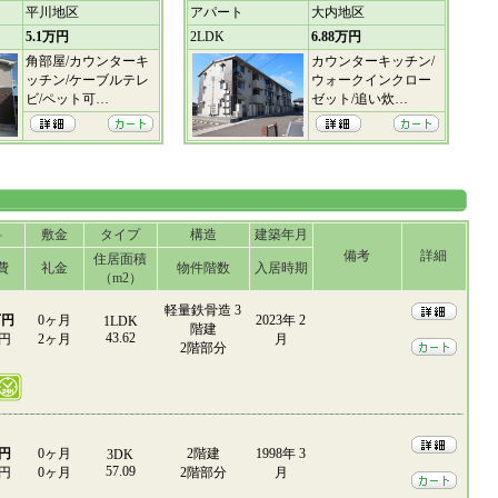
平川地区
アパート
大内地区
5.1万円
2LDK
6.88万円
角部屋/カウンターキ
カウンターキッチン/
ッチン/ケーブルテレ
ウォークインクロー
ビ/ペット可…
ゼット/追い炊…
料
敷金
タイプ
構造
建築年月
備考
詳細
住居面積
費
礼金
物件階数
入居時期
（m2）
軽量鉄骨造 3
万円
0ヶ月
2023年 2
1LDK
階建
43.62
0円
2ヶ月
月
2階部分
万円
0ヶ月
2階建
1998年 3
3DK
57.09
0円
0ヶ月
2階部分
月