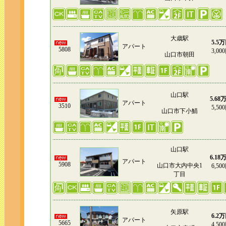
大歳駅
5.5
アパート
5808
3,00
山口市朝田
山口駅
5.68
アパート
3510
5,50
山口市下小鯖
山口駅
6.18
アパート
5908
山口市大内中央1
6,50
丁目
矢原駅
6.2
アパート
5665
4,50