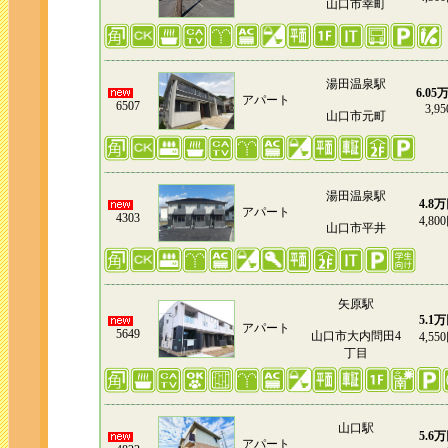
山口市幸町
湯田温泉駅
6.05
アパート
6507
3,95
山口市元町
湯田温泉駅
4.8
アパート
4303
4,80
山口市平井
矢原駅
5.1
アパート
5649
山口市大内問田4
4,55
丁目
山口駅
5.6
アパート