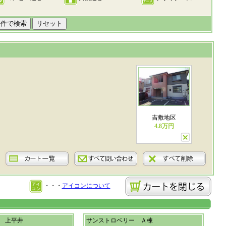
吉敷地区
4.8万円
・・・
アイコンについて
 上平井
サンストロベリー Ａ棟