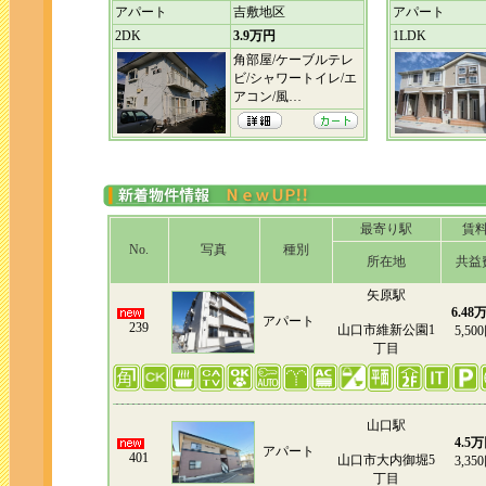
アパート
吉敷地区
アパート
2DK
3.9万円
1LDK
角部屋/ケーブルテレ
ビ/シャワートイレ/エ
アコン/風…
最寄り駅
賃
No.
写真
種別
所在地
共益
矢原駅
6.48
アパート
239
山口市維新公園1
5,50
丁目
山口駅
4.5
アパート
401
山口市大内御堀5
3,35
丁目