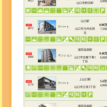
4823
4,00
山口市鰐石町
山口駅
6.88
アパート
4872
山口市大内矢田
7,50
北
湯田温泉駅
9.48
マンション
4960
山口市吉敷下東1
8,00
丁目
上山口駅
5.4
アパート
5174
4,00
山口市江良3丁目
湯田温泉駅