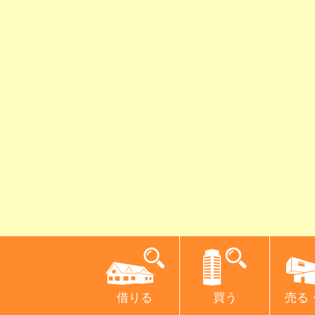
借りる
買う
売る