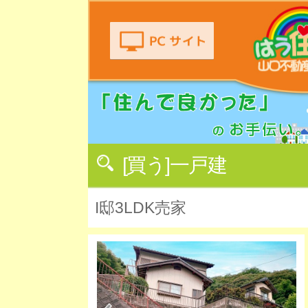
[買う]一戸建
I邸3LDK売家