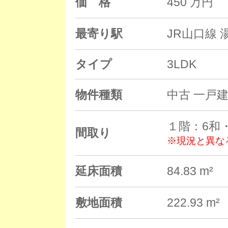
価 格
450 万
最寄り駅
JR山口線 
タイプ
3LDK
物件種類
中古 一戸
１階：6和・
間取り
※現況と異な
延床面積
84.83 m²
敷地面積
222.93 m