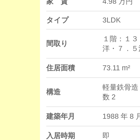
家 賃
4.98 万円
タイプ
3LDK
１階：１３
間取り
洋・７．５
住居面積
73.11 m²
軽量鉄骨造 
構造
数 2
建築年月
1988 年
入居時期
即