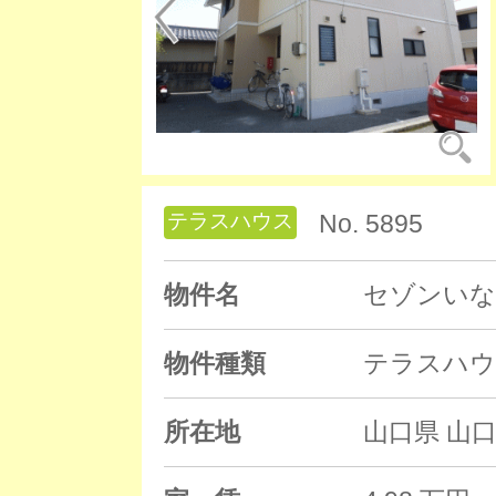
テラスハウス
No. 5895
物件名
セゾンいな
物件種類
テラスハウ
所在地
山口県 山