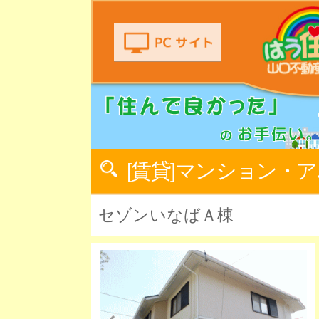
[賃貸]マンション・
セゾンいなばＡ棟