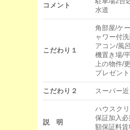
駐車場2台
コメント
水道
角部屋/ケ
ャワー付洗
アコン/風
こだわり１
機置き場/平
上の物件/
プレゼント
こだわり２
スーパー近
ハウスクリ
保証加入必
説 明
額保証料賃料