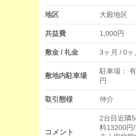
地区
大殿地区
共益費
1,000円
敷金 / 礼金
3ヶ月 / 0
駐車場： 有
敷地内駐車場
円
取引態様
仲介
2台目近隣5
料13200
コメント