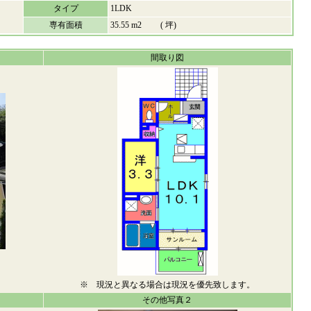
タイプ
1LDK
専有面積
35.55 m2 ( 坪)
間取り図
※ 現況と異なる場合は現況を優先致します。
その他写真２