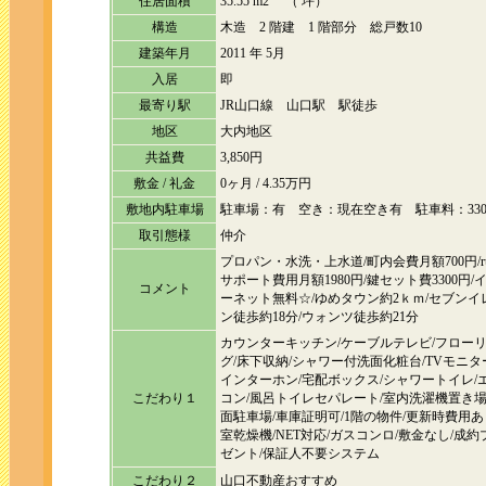
住居面積
35.55 m2 （ 坪）
構造
木造 2 階建 1 階部分 総戸数10
建築年月
2011 年 5月
入居
即
最寄り駅
JR山口線 山口駅 駅徒歩
地区
大内地区
共益費
3,850円
敷金 / 礼金
0ヶ月 / 4.35万円
敷地内駐車場
駐車場：有 空き：現在空き有 駐車料：330
取引態様
仲介
プロパン・水洗・上水道/町内会費月額700円/r
サポート費用月額1980円/鍵セット費3300円/
コメント
ーネット無料☆/ゆめタウン約2ｋｍ/セブンイ
ン徒歩約18分/ウォンツ徒歩約21分
カウンターキッチン/ケーブルテレビ/フロー
グ/床下収納/シャワー付洗面化粧台/TVモニタ
インターホン/宅配ボックス/シャワートイレ/
こだわり１
コン/風呂トイレセパレート/室内洗濯機置き場
面駐車場/車庫証明可/1階の物件/更新時費用あ
室乾燥機/NET対応/ガスコンロ/敷金なし/成約
ゼント/保証人不要システム
こだわり２
山口不動産おすすめ