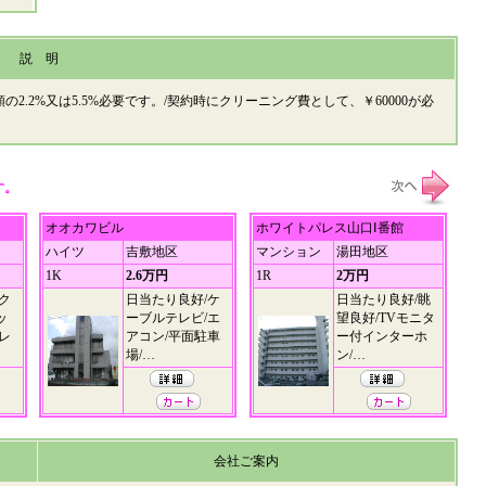
説 明
額の2.2%又は5.5%必要です。/契約時にクリーニング費として、￥60000が必
す。
オオカワビル
ホワイトパレス山口Ⅰ番館
ハイツ
吉敷地区
マンション
湯田地区
1K
2.6万円
1R
2万円
ク
日当たり良好/ケ
日当たり良好/眺
ッ
ーブルテレビ/エ
望良好/TVモニタ
レ
アコン/平面駐車
ー付インターホ
場/…
ン/…
会社ご案内