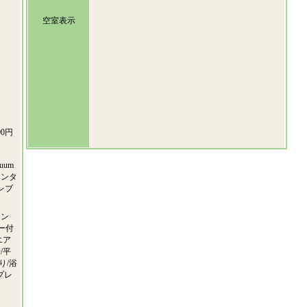
空室表示
0円
uum
インタ
レブ
リン
ー付
エア
/平
り/浴
プレ