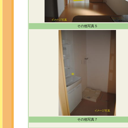
その他写真５
その他写真７