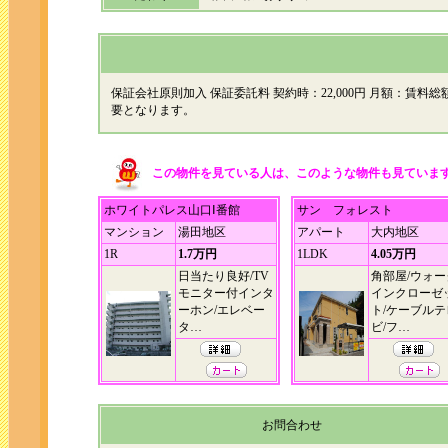
保証会社原則加入 保証委託料 契約時：22,000円 月額：賃料総
要となります。
この物件を見ている人は、このような物件も見ていま
ホワイトパレス山口Ⅰ番館
サン フォレスト
マンション
湯田地区
アパート
大内地区
1R
1.7万円
1LDK
4.05万円
日当たり良好/TV
角部屋/ウォー
モニター付インタ
インクローゼ
ーホン/エレベー
ト/ケーブルテ
タ…
ビ/フ…
お問合わせ