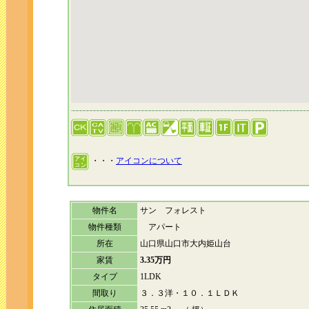
・・・
アイコンについて
物件名
サン フォレスト
物件種類
アパート
所在
山口県山口市大内姫山台
家賃
3.35万円
タイプ
1LDK
間取り
３．３洋・１０．１ＬＤＫ