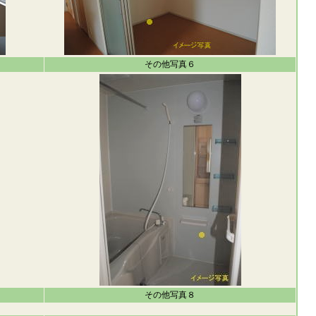
その他写真６
その他写真８