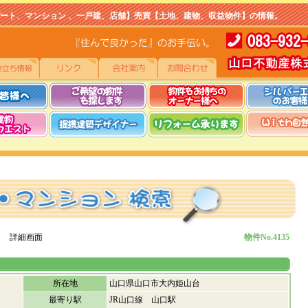
マンション 、一戸建、店舗】売買【土地、建物、収益物件】の情報。
 詳細画面
物件No.4135
所在地
山口県山口市大内姫山台
最寄り駅
JR山口線 山口駅