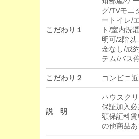
角部屋/ケ
グ/TVモ
ートイレ/
こだわり１
ト/室内洗
明可/2階
金なし/成
テム/バス
こだわり２
コンビニ近
ハウスクリ
保証加入必
説 明
額保証料賃料
の他商品あ