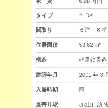
家 賃
6.68 万円
タイプ
2LDK
間取り
６洋・６洋
住居面積
53.62 m²
構造
軽量鉄骨造 
建築年月
2001 年
入居時期
即
最寄り駅
JR山口線 