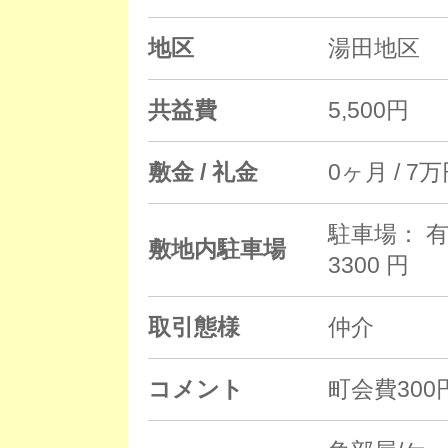
地区
湯田地区
共益費
5,500円
敷金 / 礼金
0ヶ月 / 7
駐車場： 有
敷地内駐車場
3300 円
取引態様
仲介
コメント
町会費30