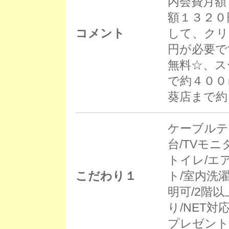
内会費月額
額１３２０
コメント
して、クリ
円が必要です
無料☆、ス
で約４００
葵店まで約
ケーブルテ
台/TVモ
トイレ/エ
こだわり１
ト/室内洗
明可/2階
り/NET対
プレゼント