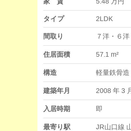
家 賃
5.48 万円
タイプ
2LDK
間取り
７洋・６洋
住居面積
57.1 m²
構造
軽量鉄骨造 
建築年月
2008 年
入居時期
即
最寄り駅
JR山口線 