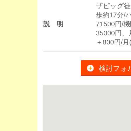
ザビッグ徒
歩約17分
説 明
71500円
35000
＋800円/
検討フォ