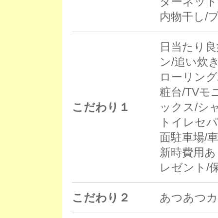
ターネット
内物干し/
日当たり良
ン/追い炊
ローリング
粧台/TV
こだわり１
ックス/シ
トイレセパ
面駐車場/車
新時費用あり
レゼント/
こだわり２
あつあつカ