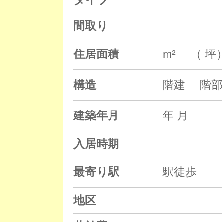
タイプ
間取り
住居面積
m² （ 坪
構造
階建 階部
建築年月
年 月
入居時期
最寄り駅
駅徒歩
地区