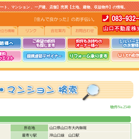
マンション 、一戸建、店舗】売買【土地、建物、収益物件】の情報。
物件No.2540
所在地
山口県山口市大内御堀
最寄り駅
JR山口線 山口駅