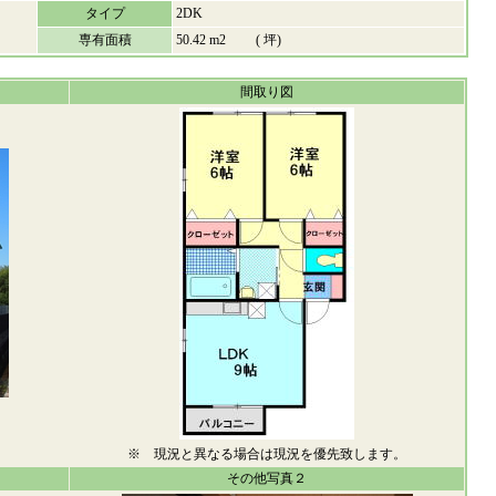
タイプ
2DK
専有面積
50.42 m2 ( 坪)
間取り図
※ 現況と異なる場合は現況を優先致します。
その他写真２