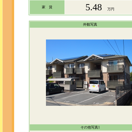
5.48
家 賃
万円
外観写真
その他写真1