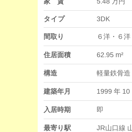
家 賃
5.48 万円
タイプ
3DK
間取り
６洋・６洋
住居面積
62.95 m²
構造
軽量鉄骨造 
建築年月
1999 年 
入居時期
即
最寄り駅
JR山口線 