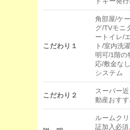
ドキー発行
角部屋/ケ
グ/TVモ
ートイレ/
こだわり１
ト/室内洗
明可/1階の
応/敷金な
システム
スーパー近
こだわり２
動産おすす
ルームクリー
証加入必須