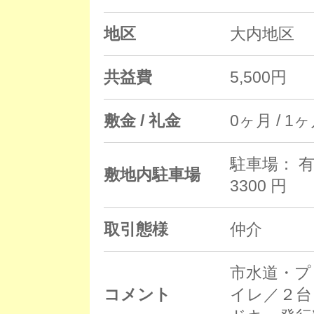
地区
大内地区
共益費
5,500円
敷金 / 礼金
0ヶ月 / 1
駐車場： 有
敷地内駐車場
3300 円
取引態様
仲介
市水道・プ
コメント
イレ／２台