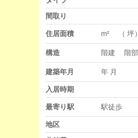
タイプ
間取り
住居面積
m² （ 坪
構造
階建 階部
建築年月
年 月
入居時期
最寄り駅
駅徒歩
地区