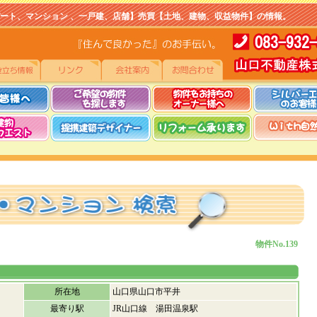
マンション 、一戸建、店舗】売買【土地、建物、収益物件】の情報。
物件No.139
所在地
山口県山口市平井
最寄り駅
JR山口線 湯田温泉駅