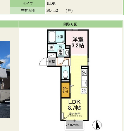
タイプ
1LDK
専有面積
30.4 m2 ( 坪)
間取り図