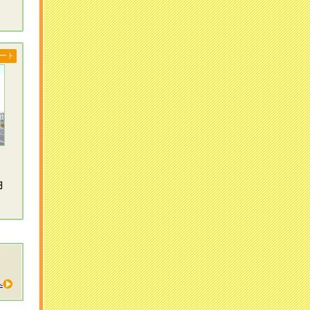
ート
円
へ