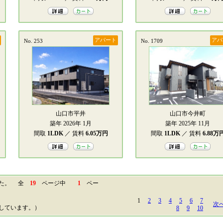
アパート
アパ
No. 253
No. 1709
山口市平井
山口市今井町
築年 2026年 1月
築年 2025年 11月
間取
1LDK
／ 賃料
6.05万円
間取
1LDK
／ 賃料
6.88万
した。 全
19
ページ中
1
ペー
1
2
3
4
5
6
7
次
しています。）
8
9
10