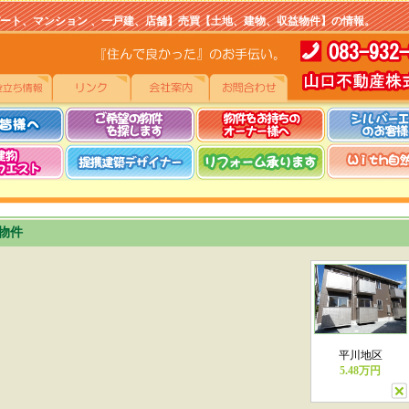
マンション 、一戸建、店舗】売買【土地、建物、収益物件】の情報。
物件
平川地区
5.48万円