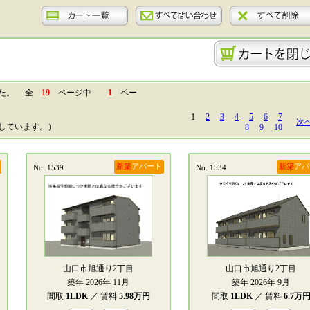
した。 全
19
ページ中
1
ペー
1
2
3
4
5
6
7
次
しています。）
8
9
10
新築
アパート
新築
アパ
No. 1539
No. 1534
山口市旭通り2丁目
山口市旭通り2丁目
築年 2026年 11月
築年 2026年 9月
間取
1LDK
／ 賃料
5.98万円
間取
1LDK
／ 賃料
6.7万