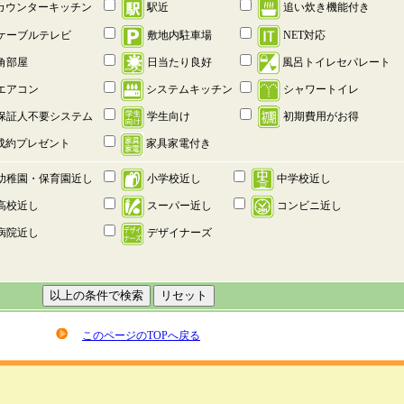
カウンターキッチン
追い炊き機能付き
駅近
ケーブルテレビ
敷地内駐車場
NET対応
角部屋
日当たり良好
風呂トイレセパレート
エアコン
システムキッチン
シャワートイレ
保証人不要システム
学生向け
初期費用がお得
成約プレゼント
家具家電付き
幼稚園・保育園近し
小学校近し
中学校近し
高校近し
スーパー近し
コンビニ近し
病院近し
デザイナーズ
このページのTOPへ戻る