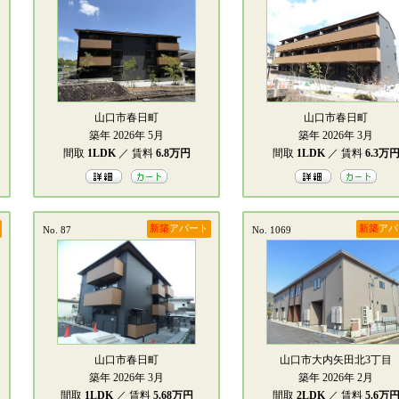
山口市春日町
山口市春日町
築年 2026年 5月
築年 2026年 3月
間取
1LDK
／ 賃料
6.8万円
間取
1LDK
／ 賃料
6.3万
新築
アパート
新築
アパ
No. 87
No. 1069
山口市春日町
山口市大内矢田北3丁目
築年 2026年 3月
築年 2026年 2月
間取
1LDK
／ 賃料
5.68万円
間取
2LDK
／ 賃料
5.6万