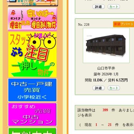
新築
アパート
No. 228
山口市平井
築年 2026年 1月
間取
1LDK
／ 賃料
6.5万円
該当物件は
399
件 ありま
ジを表示
（ 現在
1
～
21
件 を表示