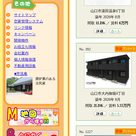
山口市湯田温泉6丁目
サイトマップ
築年 2026年 8月
空家管理システム
間取
1LDK
／ 賃料
6万円
リンク情報
キャンペーン
開発物件
お役立ち情報
新築
アパート
No. 392
会社案内
個人情報保護
不動産用語集
■芳流庵
囲炉裏のある
古民家
山口市大内御堀4丁目
築年 2026年 8月
間取
2LDK
／ 賃料
5.55万円
新築
アパート
No. 1227