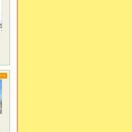
円
ート
円