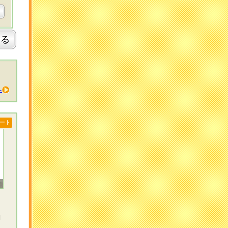
へ
ート
円