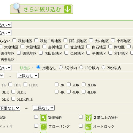
らない
秋穂地区
秋穂二島地区
阿知須地区
大内地区
小郡地区
大歳地区
大殿地区
嘉川地区
佐山地区
白石地区
陶地区
徳佐地区
徳地地区
名田島地区
仁保地区
平川地区
宮野地区
吉敷地区
駅徒歩：
指定なし
5分以内
10分以内
20分以内
～
1K
1DK
1LDK
2K
2DK
2LDK
3DK
3LDK
4K
4DK
4LDK
5DK
5LDK以上
～
新築
築浅物件
２階以上の物件
ペット可
フローリング
オートロック