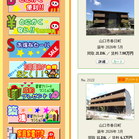
山口市春日町
築年 2026年 5月
間取
2LDK
／ 賃料
7.98万円
新築
アパート
No. 2122
山口市春日町
築年 2026年 3月
間取
1LDK
／ 賃料
6.3万円