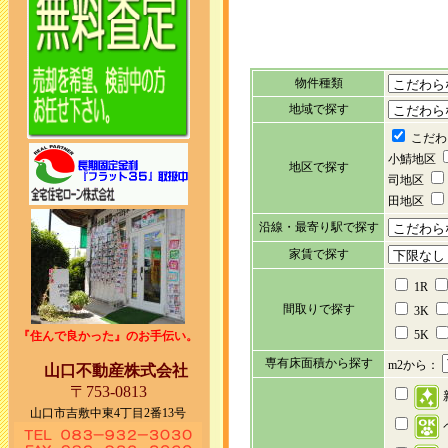
物件種類
地域で探す
こだわ
小鯖地区
地区で探す
司地区
田地区
沿線・最寄り駅で探す
家賃で探す
1R
間取りで探す
3K
5K
『住んで良かった』のお手伝い。
専有床面積から探す
m2から：
山口不動産株式会社
〒753-0813
山口市吉敷中東4丁目2番13号