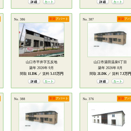
新築
アパート
新築
アパ
No. 386
No. 387
山口市平井字五反地
山口市湯田温泉6丁目
築年 2026年 9月
築年 2026年 8月
間取
1LDK
／ 賃料
5.15万円
間取
2LDK
／ 賃料
7.3万
新築
アパート
新築
アパ
No. 388
No. 376