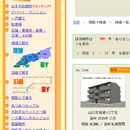
おすすめ物件
ウオッチング!!
アパート・マンション
一戸建て
TOP
> 間取で検索 > 検索一覧
駐車場
店舗・事務所・倉庫・
工場・その他
該当物件は
399
件 ありま
地域で探す
ジを表示
（ 現在
1
～
21
件 を表示
新築
アパート
No. 1540
沿線で探す
間取りで探す
あつあつカップル
大好きなペットと一緒
山口市旭通り2丁目
一人暮らしをエンジョイ
築年 2026年 11月
新築物件
間取
1LDK
／ 賃料
6.28万円