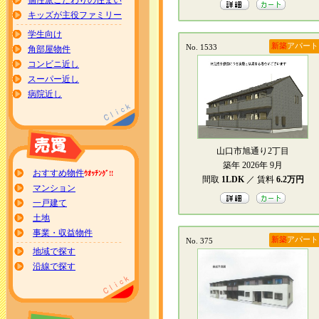
個性派こだわりの住まい
キッズが主役ファミリー
学生向け
新築
アパート
No. 1533
角部屋物件
コンビニ近し
スーパー近し
病院近し
山口市旭通り2丁目
築年 2026年 9月
おすすめ物件
ｳｵｯﾁﾝｸﾞ!!
間取
1LDK
／ 賃料
6.2万円
マンション
一戸建て
土地
事業・収益物件
新築
アパート
No. 375
地域で探す
沿線で探す