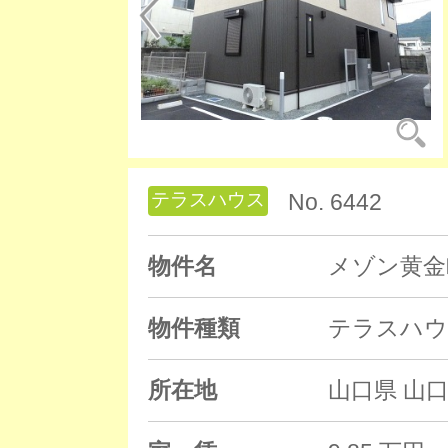
テラスハウス
No. 6442
物件名
メゾン黄金
物件種類
テラスハウ
所在地
山口県 山口