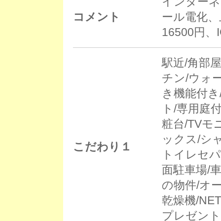
インターネ
コメント
ール電化、
16500円、
駅近/角部
チン/ウォ
き機能付き
ト/専用庭
粧台/TV
ックス/シ
こだわり１
トイレセパ
面駐車場/車
の物件/オ
乾燥機/NE
プレゼント