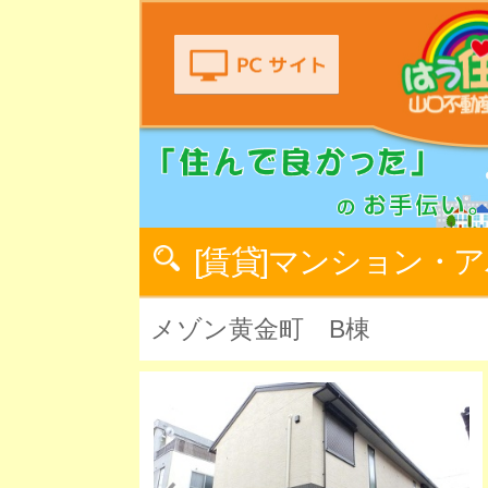
[賃貸]マンション・
メゾン黄金町 B棟