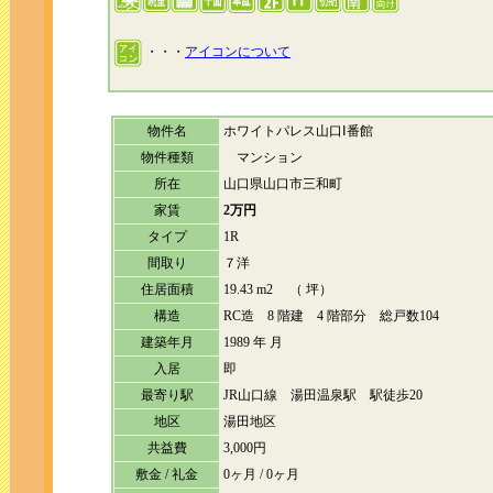
・・・
アイコンについて
物件名
ホワイトパレス山口Ⅰ番館
物件種類
マンション
所在
山口県山口市三和町
家賃
2万円
タイプ
1R
間取り
７洋
住居面積
19.43 m2 （ 坪）
構造
RC造 8 階建 4 階部分 総戸数104
建築年月
1989 年 月
入居
即
最寄り駅
JR山口線 湯田温泉駅 駅徒歩20
地区
湯田地区
共益費
3,000円
敷金 / 礼金
0ヶ月 / 0ヶ月