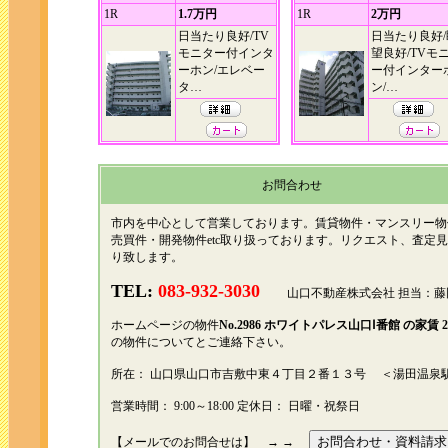
1R
1.7万円
1R
2万円
日当たり良好/TV
日当たり良好/
モニター付インタ
望良好/TVモ
ーホン/エレベー
ー付インター
タ…
ン/…
お問合わせ
市内を中心として営業しております。賃貸物件・マンスリー物
売買件・開発物件etc取り扱っております。リクエスト、査定
り致します。
TEL:
083-932-3030
山口不動産株式会社 担当：藤
ホームページの物件
No.2986
ホワイトパレス山口Ⅰ番館 の家賃 
の物件についてとご連絡下さい。
所在： 山口県山口市吉敷中東４丁目２番１３号 ＜湯田温泉
営業時間： 9:00～18:00 定休日： 日曜・祝祭日
【メールでのお問合せは】 → →