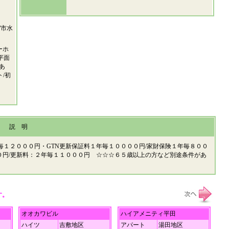
/市水
ーホ
平面
あ
ト/初
説 明
２年毎１２０００円・GTN更新保証料１年毎１００００円/家財保険１年毎８００
０円/更新料：２年毎１１０００円 ☆☆☆６５歳以上の方など別途条件があ
す。
オオカワビル
ハイアメニティ平田
ハイツ
吉敷地区
アパート
湯田地区