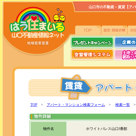
山口市の不動産－賃貸【アパート、
TOP
>
アパート・マンション検索フォーム
>
検索一覧
>
物件名
ホワイトパレス山口Ⅰ番館