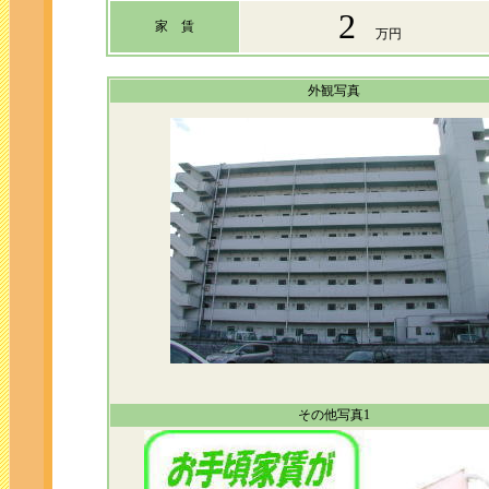
2
家 賃
万円
外観写真
その他写真1