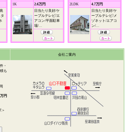
1K
2.6万円
2LDK
4.7万円
眺
日当たり良好/ケ
日当たり良好/ケ
ニタ
ーブルテレビ/エ
ーブルテレビ/メ
ホ
アコン/平面駐車
ゾネット/エアコ
場/…
ン/…
会社ご案内
件・
見積も
岡
2万円
駅＞