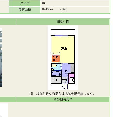
タイプ
1R
専有面積
19.43 m2 ( 坪)
間取り図
※ 現況と異なる場合は現況を優先致します。
その他写真２