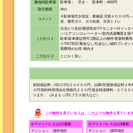
敷地内駐車場
駐車場： 空き： 駐車料：4000円
取引態様
仲介
※駐車場空き状況：要確認 月額４０００円～
コメント
道、都市ガス、ガス給湯、水洗トイレ
日当たり良好/眺望良好/TVモニター付インタ
ン/エアコン/エレベーター/室内洗濯機置き場/
こだわり１
駐車場/車庫証明可/2階以上の物件/更新時費用
り/NET対応/敷金なし/礼金なし/成約プレゼン
期費用がお得 /南向き
こだわり２
とにかく安い
初回保証料（JID.GTN)２００００円、以降JID更新保証料
０円/契約時管理会社用紙代２２０円/退去時清掃料：２７５０
ります。（みまもっTELプラス加入など）
この物件を見ている人は、このような物件も見ていま
ホワイトパレス山口Ⅰ番館
ホワイトパレス山口Ⅱ番館
マンション
湯田地区
マンション
湯田地区