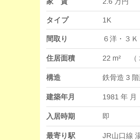
家 賃
2.6 万円
タイプ
1K
間取り
６洋・３Ｋ
住居面積
22 m² （
構造
鉄骨造 3 
建築年月
1981 年
入居時期
即
最寄り駅
JR山口線 