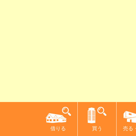
借りる
買う
売る