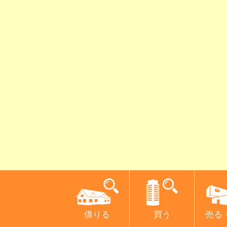
借りる
買う
売る