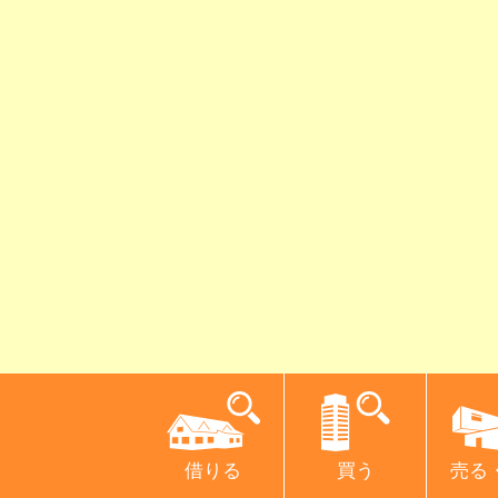
借りる
買う
売る