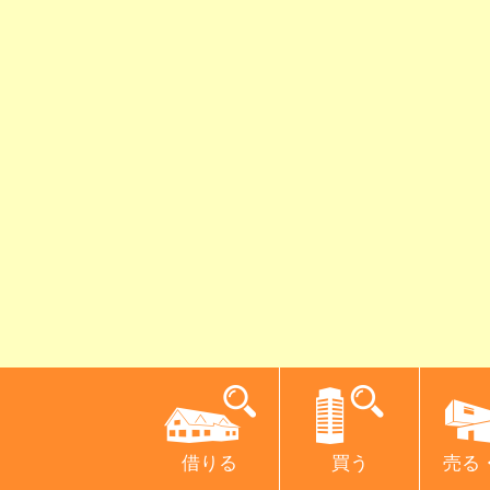
借りる
買う
売る