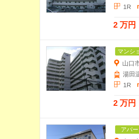
1R
2 万円
マンシ
山口市
湯田
1R
2 万円
アパー