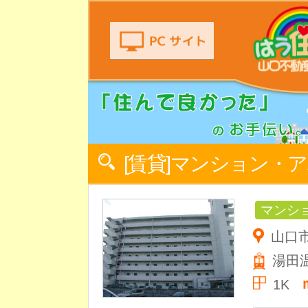
[賃貸]マンション・
マンシ
山口市
湯田
1K