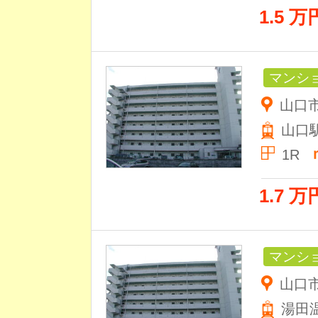
1.5 万
マンシ
山口市
山口
1R
1.7 万
マンシ
山口市
湯田