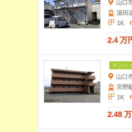
山口
湯田
1K
2.4 万
マンシ
山口市
宮野
1K
2.48 