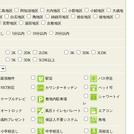
二島地区
阿知須地区
大内地区
小郡地区
小鯖地区
大歳地
区
白石地区
陶地区
鋳銭司地区
徳佐地区
徳地地区
宮野地区
湯田地区
吉敷地区
なし
5分以内
10分以内
20分以内
2K
2DK
2LDK
3K
3DK
3LDK
5K
5DK
5LDK以上
築浅物件
バス停近
駅近
NET対応
カウンターキッチン
ペット可
シャワートイ
ケーブルテレビ
敷地内駐車場
レ
オートロック
風呂トイレセパレート
エアコン
成約プレゼント
保証人不要システム
角地
小学校近し
中学校近し
高校近し