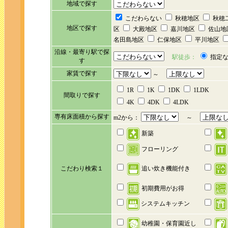
地域で探す
こだわらない
秋穂地区
秋穂
地区で探す
区
大殿地区
嘉川地区
佐山地
名田島地区
仁保地区
平川地区
沿線・最寄り駅で探
駅徒歩：
指定
す
家賃で探す
～
1R
1K
1DK
1LDK
間取りで探す
4K
4DK
4LDK
専有床面積から探す
m2から：
～
新築
フローリング
こだわり検索１
追い炊き機能付き
初期費用がお得
システムキッチン
幼稚園・保育園近し