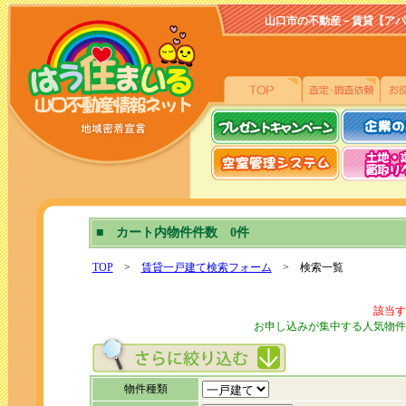
山口市の不動産－賃貸【アパート、
■ カート内物件件数 0件
TOP
>
賃貸一戸建て検索フォーム
> 検索一覧
該当す
お申し込みが集中する人気物件
物件種類