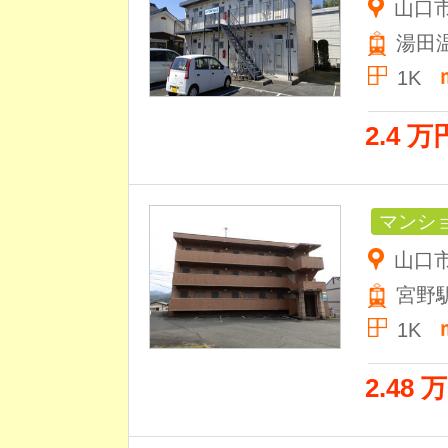
山口
湯田
1K
2.4 万
マンシ
山口市
宮野
1K
2.48 