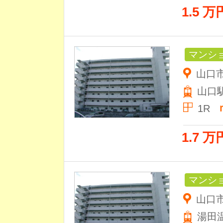
1.5 万
マンシ
山口市
山口
1R
1.7 万
マンシ
山口市
湯田