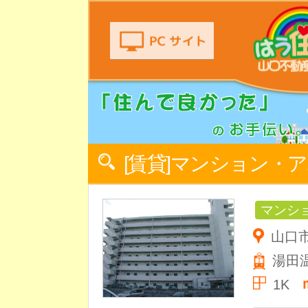
[賃貸]マンション・
マンシ
山口市
湯田
1K