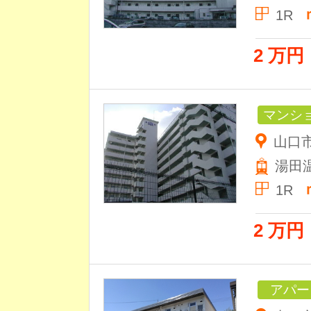
1R
2 万円
マンシ
山口市
湯田
1R
2 万円
アパー