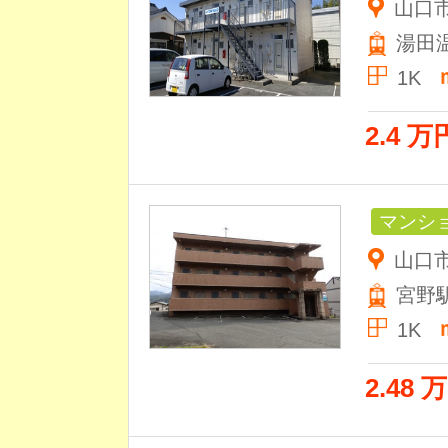
山口
湯田
1K
2.4 万
マンシ
山口市
宮野
1K
2.48 