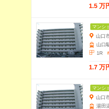
1.5 万
マンシ
山口市
山口
1R
1.7 万
マンシ
山口市
湯田