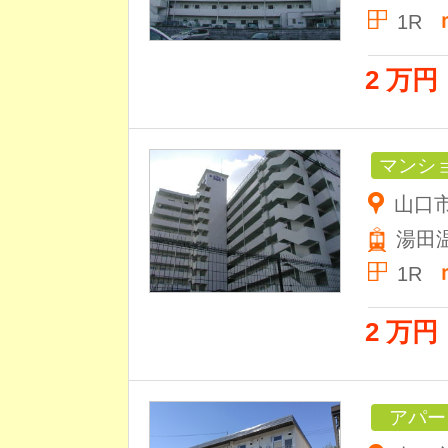
1R
2 万円
マンシ
山口市
湯田
1R
2 万円
アパー