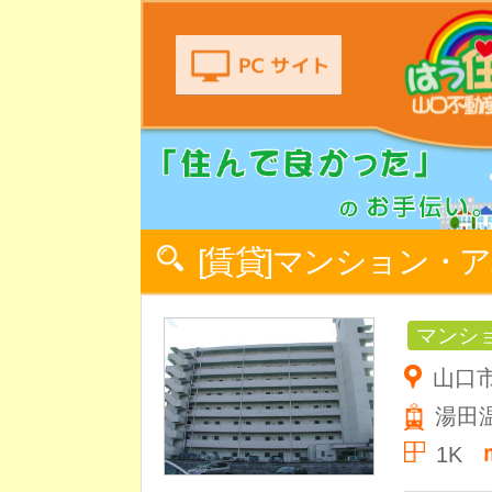
[賃貸]マンション・
マンシ
山口市
湯田
1K