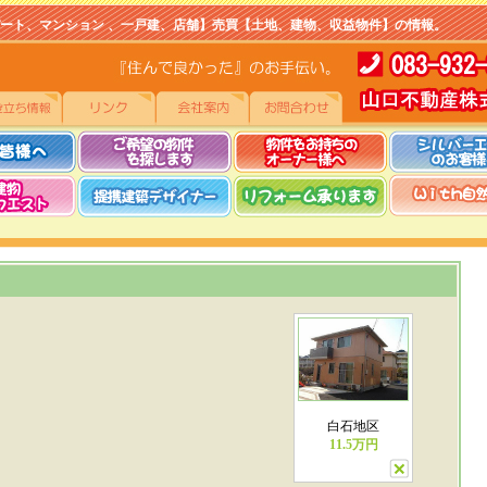
マンション 、一戸建、店舗】売買【土地、建物、収益物件】の情報。
白石地区
11.5万円