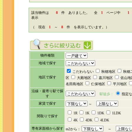
該当物件は
8
件 ありました。 全
1
ページ中
1
表示
（ 現在
1
～
8
件 を表示しています。）
物件種類
地域で探す
こだわらない
秋穂地区
秋穂
地区で探す
区
大殿地区
嘉川地区
佐山地
名田島地区
仁保地区
平川地区
沿線・最寄り駅で探
駅徒歩：
指定
す
家賃で探す
～
1R
1K
1DK
1LDK
間取りで探す
4K
4DK
4LDK
専有床面積から探す
m2から：
～