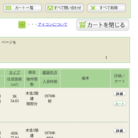
・・・
アイコンについて
ページを
1
金
タイプ
構造
建築年月
詳細／
備考
住居面積
物件階
カート
金
入居時期
（m2）
数
木造2階
月
1976年
3K
建
54.65
月
即
階部分
木造1階
月
1976年
4DK
建