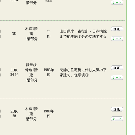
77.84
月
相談
階部分
木造1階
月
年
山口県庁・市役所・日赤病院
3K
建
月
即
まで徒歩約７分の立地です☆
1階部分
軽量鉄
月
骨造1階
1983年
閑静な住宅街に佇む人気の平
3DK
54.16
月
建
即
家建て。住環境◎
1階部分
木造1階
月
1980年
3DK
建
58
月
即
階部分