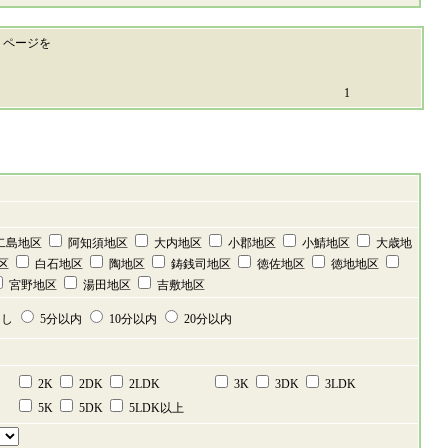
ページを
1
二島地区
阿知須地区
大内地区
小郡地区
小鯖地区
大歳地
区
白石地区
陶地区
鋳銭司地区
徳佐地区
徳地地区
宮野地区
湯田地区
吉敷地区
なし
5分以内
10分以内
20分以内
2K
2DK
2LDK
3K
3DK
3LDK
5K
5DK
5LDK以上