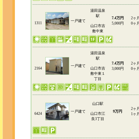
湯田温泉
駅
7.4万円
2ヶ
一戸建て
1311
5,000円
0ヶ
山口市吉
敷中東
湯田温泉
駅
7.4万円
2ヶ
一戸建て
2164
山口市吉
3,000円
0ヶ
敷中東１
丁目
山口駅
2ヶ
一戸建て
9万円
6424
山口市江
1ヶ
良3丁目