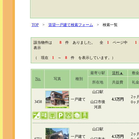
TOP
>
賃貸一戸建て検索フォーム
> 検索一覧
該当物件は
8
件 ありました。 全
1
ページ中
1
表示
（ 現在
1
～
8
件 を表示しています。）
最寄り駅
賃料▲
敷
No.
写真
種別
所在地
共益費
礼
山口駅
2ヶ
一戸建て
4.5万円
3458
山口市後
0ヶ
河原
山口駅
2ヶ
一戸建て
4.5万円