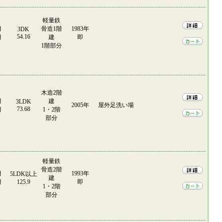
軽量鉄
月
骨造1階
1983年
3DK
54.16
月
建
即
1階部分
木造2階
月
建
3LDK
2005年
屋外足洗い場
73.68
月
1・2階
部分
軽量鉄
骨造2階
月
1993年
5LDK以上
建
月
125.9
即
1・2階
部分