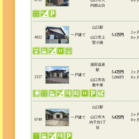
6751
山口市大
0ヶ
内姫山台
山口駅
2ヶ
一戸建て
5.3万円
4922
山口市上
0ヶ
竪小路
湯田温泉
駅
5.4万円
2ヶ
一戸建て
2157
5,000円
0ヶ
山口市吉
敷中東
山口駅
2ヶ
山口市大
一戸建て
5.8万円
6749
0ヶ
内千坊1丁
目