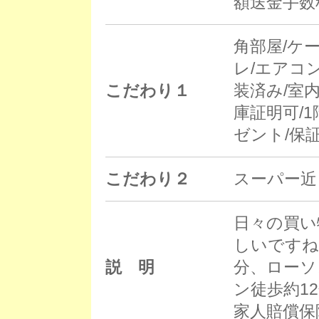
額送金手数料
角部屋/ケ
レ/エアコ
こだわり１
装済み/室
庫証明可/1
ゼント/保
こだわり２
スーパー近
日々の買い
しいですね
説 明
分、ローソ
ン徒歩約1
家人賠償保