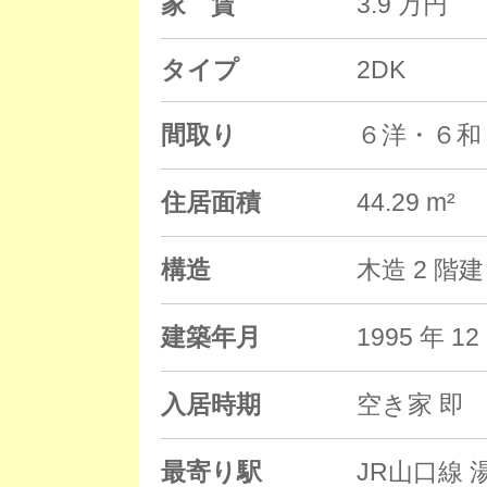
家 賃
3.9 万円
タイプ
2DK
間取り
６洋・６和
住居面積
44.29 m²
構造
木造 2 階
建築年月
1995 年 
入居時期
空き家 即
最寄り駅
JR山口線 