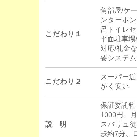
角部屋/ケ
ンターホン
呂トイレセ
こだわり１
平面駐車場/
対応/礼金
要システム
スーパー近
こだわり２
かく安い
保証委託料
1000円、
説 明
スバリュ徒
歩約7分、