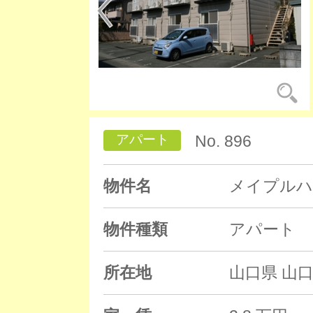
アパート
No. 896
物件名
メイプルハ
物件種類
アパート
所在地
山口県 山