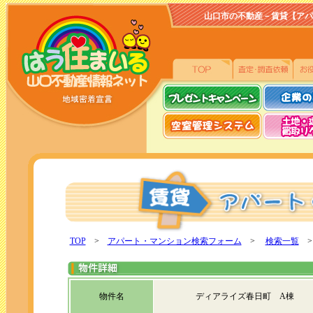
山口市の不動産－賃貸【アパート、
TOP
>
アパート・マンション検索フォーム
>
検索一覧
>
物件名
ディアライズ春日町 A棟