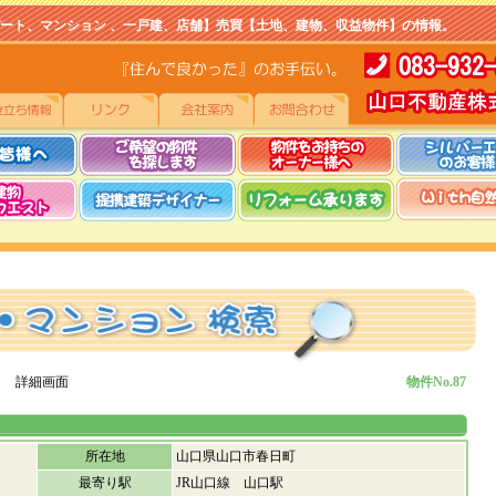
マンション 、一戸建、店舗】売買【土地、建物、収益物件】の情報。
 詳細画面
物件No.87
所在地
山口県山口市春日町
最寄り駅
JR山口線 山口駅