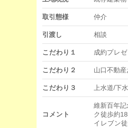
取引態様
仲介
引渡し
相談
こだわり１
成約プレゼ
こだわり２
山口不動産
こだわり３
上水道/下水
維新百年記
コメント
ク徒歩約18
イレブン徒