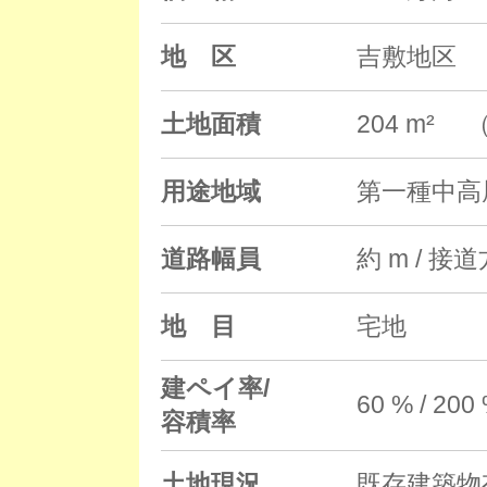
地 区
吉敷地区
土地面積
204 m² （
用途地域
第一種中高
道路幅員
約 m / 接
地 目
宅地
建ペイ率/
60 % / 200
容積率
土地現況
既存建築物