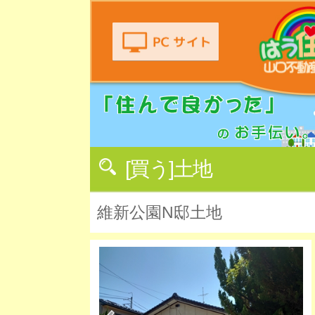
[買う]土地
維新公園N邸土地