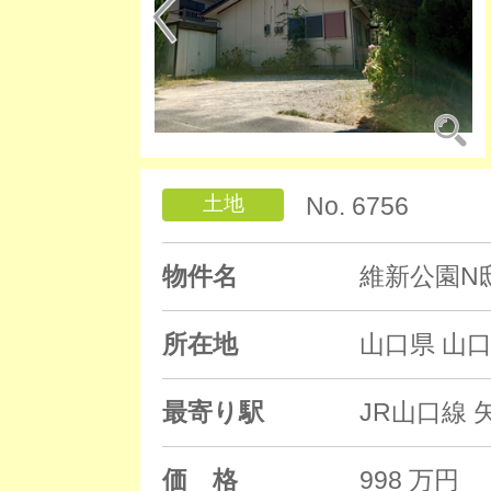
土地
No. 6756
物件名
維新公園N
所在地
山口県 山
最寄り駅
JR山口線 
価 格
998 万円