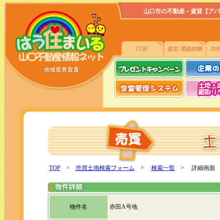
山口市の不動産－賃貸【アパート、
TOP
>
売買土地検索フォーム
>
検索一覧
> 詳細画面
物件名
赤田A号地