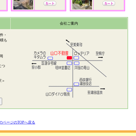
会社ご案内
件・
見積も
岡
につ
駅＞
のページのTOPへ戻る