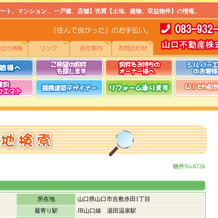
マンション 、一戸建、店舗】売買【土地、建物、収益物件】の情報。
物件No.6726
所在地
山口県山口市吉敷赤田1丁目
最寄り駅
JR山口線 湯田温泉駅