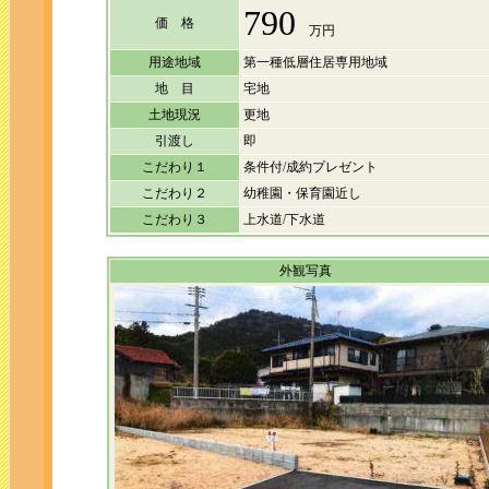
790
価 格
万円
用途地域
第一種低層住居専用地域
地 目
宅地
土地現況
更地
引渡し
即
こだわり１
条件付/成約プレゼント
こだわり２
幼稚園・保育園近し
こだわり３
上水道/下水道
外観写真