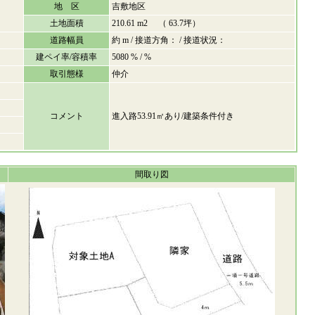
地 区
吉敷地区
土地面積
210.61 m2 （ 63.7坪）
道路幅員
約 m / 接道方角： / 接道状況：
建ペイ率/容積率
5080 % / %
取引態様
仲介
コメント
進入路53.91㎡あり/建築条件付き
間取り図