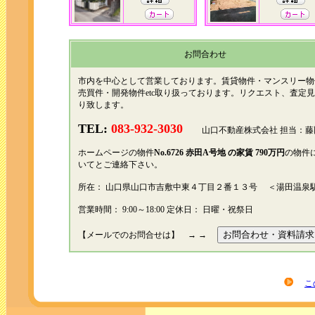
お問合わせ
市内を中心として営業しております。賃貸物件・マンスリー物
売買件・開発物件etc取り扱っております。リクエスト、査定
り致します。
TEL:
083-932-3030
山口不動産株式会社 担当：藤
ホームページの物件
No.6726 赤田A号地 の家賃 790万円
の物件
いてとご連絡下さい。
所在： 山口県山口市吉敷中東４丁目２番１３号 ＜湯田温泉
営業時間： 9:00～18:00 定休日： 日曜・祝祭日
【メールでのお問合せは】 → →
こ