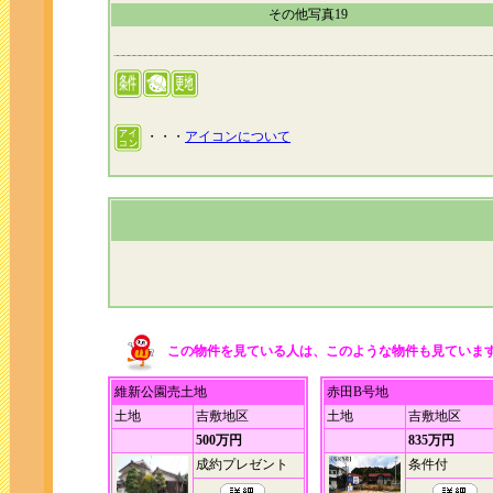
その他写真19
・・・
アイコンについて
この物件を見ている人は、このような物件も見ていま
維新公園売土地
赤田B号地
土地
吉敷地区
土地
吉敷地区
500万円
835万円
成約プレゼント
条件付