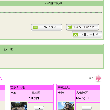
その他写真20
説 明
す。
吉敷１号地
中東土地
土地
吉敷地区
土地
吉敷地区
250万円
634.2万円