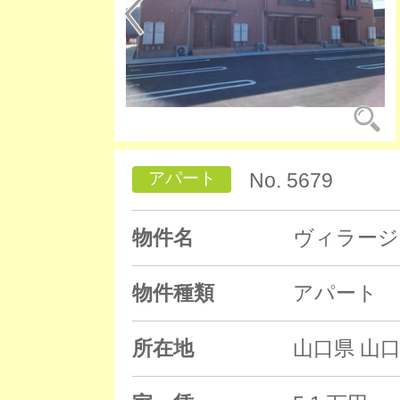
アパート
No. 5679
物件名
ヴィラージ
物件種類
アパート
所在地
山口県 山口