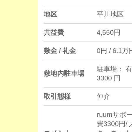
地区
平川地区
共益費
4,550円
敷金 / 礼金
0円 / 6.1万
駐車場： 有
敷地内駐車場
3300 円
取引態様
仲介
ruumサポ
費3300円