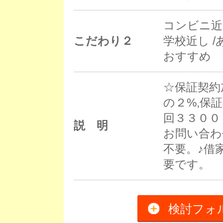
コンビニ近
こだわり２
学校近し 
おすすめ
☆保証契約
の２%,保
回３３００
説 明
お問い合わ
不要。♪借
要です。
検討フォ