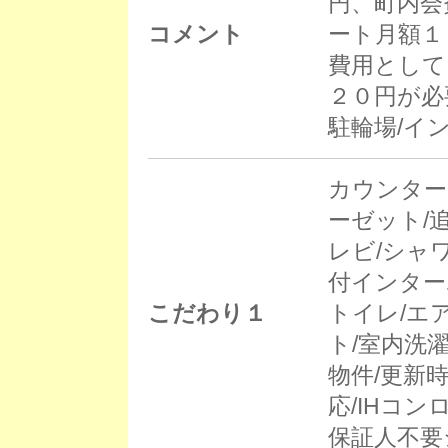
円、町内会
コメント
ート月額１
費用として
２０円が必
駐輪場/イ
カウンター
ーゼット/
レビ/シャ
付インター
こだわり１
トイレ/エ
ト/室内洗
物件/更新時
応/IHコン
保証人不要