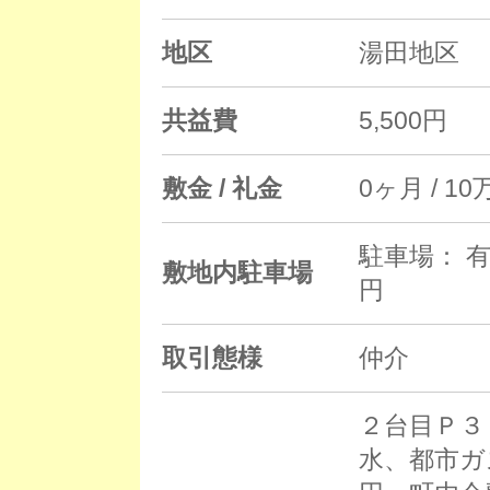
地区
湯田地区
共益費
5,500円
敷金 / 礼金
0ヶ月 / 10
駐車場： 有
敷地内駐車場
円
取引態様
仲介
２台目Ｐ３
水、都市ガ