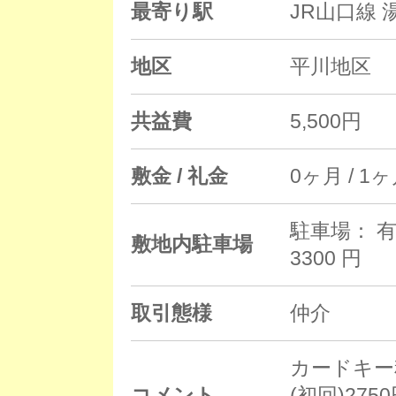
最寄り駅
JR山口線 
地区
平川地区
共益費
5,500円
敷金 / 礼金
0ヶ月 / 1
駐車場： 有
敷地内駐車場
3300 円
取引態様
仲介
カードキー料
コメント
(初回)27