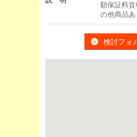
説 明
額保証料賃料
の他商品あ
検討フォ