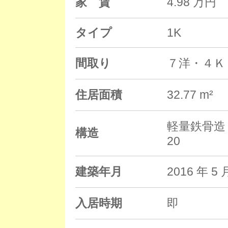
家 賃
4.98 万円
タイプ
1K
間取り
７洋・４Ｋ
住居面積
32.77 m²
軽量鉄骨造 
構造
20
建築年月
2016 年
入居時期
即